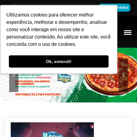
Utilizamos cookies para oferecer melhor
Utilizamos cookies para oferecer melhor
experiência, melhorar o desempenho, analisar
experiência, melhorar o desempenho, analisar
como você interage em nosso site e
como você interage em nosso site e
personalizar conteúdo. Ao utilizar este site, você
personalizar conteúdo. Ao utilizar este site, você
concorda com o uso de cookies.
concorda com o uso de cookies.
Ok, entendi!
Ok, entendi!